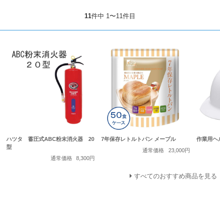
11
件中 1〜11件目
ハツタ 蓄圧式ABC粉末消火器 20
7年保存レトルトパン メープル
作業用ヘル
型
通常価格
23,000円
通常価格
8,300円
すべてのおすすめ商品を見る