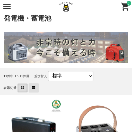
0
全商品
全商品
防災用品
発電機・蓄電池
11
件中 1〜11件目
並び替え
表示切替