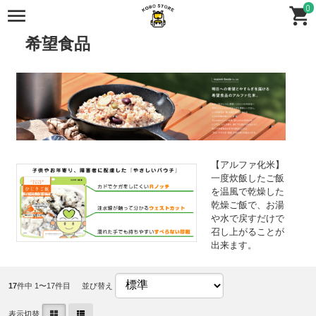
0
全商品
全商品
保存食
ごはん
希望食品
【アルファ化米】
一度炊飯したご飯
を温風で乾燥した
乾燥ご飯で、お湯
や水で戻すだけで
召し上がることが
出来ます。
17
件中 1〜17件目
並び替え
表示切替