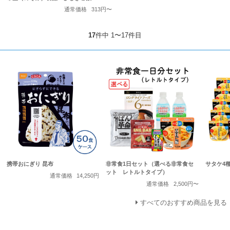
通常価格
313円〜
17
件中 1〜17件目
携帯おにぎり 昆布
非常食1日セット（選べる非常食セ
サタケ4種
ット レトルトタイプ）
通常価格
14,250円
通常価格
2,500円〜
すべてのおすすめ商品を見る