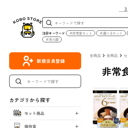
注目キーワード
＃非常食セット
＃選べるセット
＃消火器
全商品
全商品
セ
新規会員登録
カテゴリから探す
セット商品
保存食