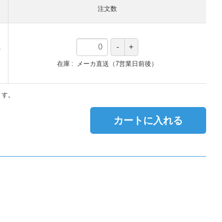
注文数
)
）
在庫
メーカ直送（7営業日前後）
ます。
カートに入れる