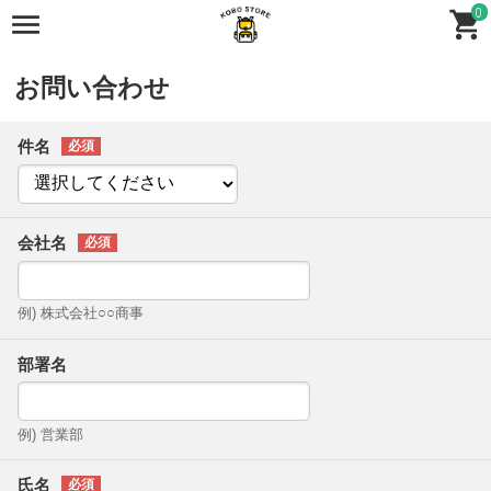
0
お問い合わせ
件名
会社名
例) 株式会社○○商事
部署名
例) 営業部
氏名