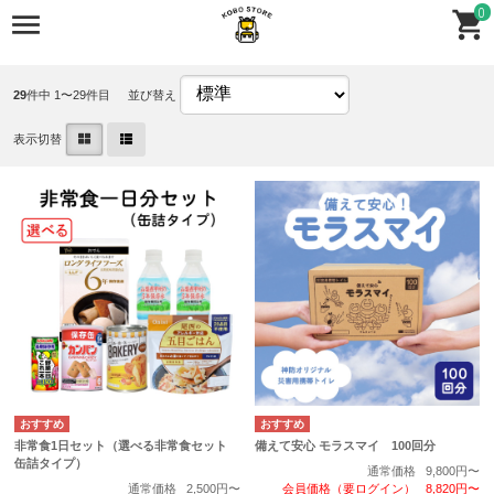
0
おすすめ商品
29
件中 1〜29件目
並び替え
表示切替
非常食1日セット（選べる非常食セット
備えて安心 モラスマイ 100回分
缶詰タイプ）
通常価格
9,800円〜
通常価格
2,500円〜
会員価格（要ログイン）
8,820円〜