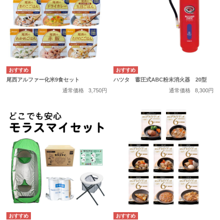
尾西アルファー化米9食セット
ハツタ 蓄圧式ABC粉末消火器 20型
通常価格
3,750円
通常価格
8,300円