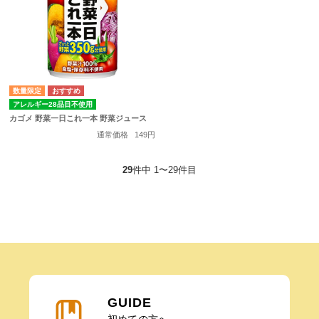
数量限定
アレルギー28品目不使用
カゴメ 野菜一日これ一本 野菜ジュース
通常価格
149円
29
件中 1〜29件目
GUIDE