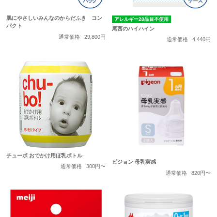
肌にやさしいみんなのからだふき コン
アレルギー28品目不使用
パクト
尾西のハイハイン
通常価格
29,800円
通常価格
4,440円
チューボ おでかけ用ほ乳ボトル
ピジョン 母乳実感
通常価格
300円〜
通常価格
820円〜