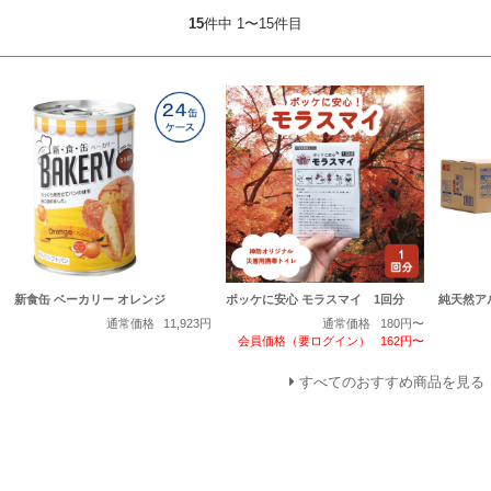
15
件中 1〜15件目
新食缶 ベーカリー オレンジ
ポッケに安心 モラスマイ 1回分
純天然アル
通常価格
11,923円
通常価格
180円〜
会員価格（要ログイン）
162円〜
すべてのおすすめ商品を見る