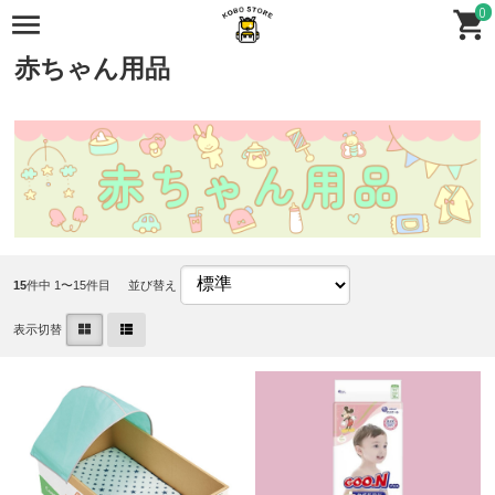
0
全商品
全商品
赤ちゃん・衛生用品
赤ちゃん用品
15
件中 1〜15件目
並び替え
表示切替