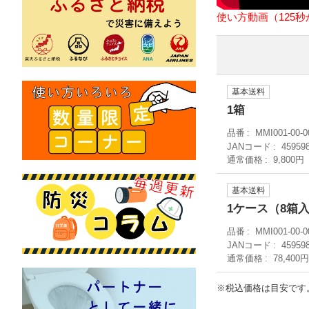
使い方動画（125
基本送料
1箱
品番
MMI001-00-0
JANコード
45959
通常価格
9,800円
基本送料
1ケース（8箱入
品番
MMI001-00-0
JANコード
45959
通常価格
78,400
※税込価格は目安です