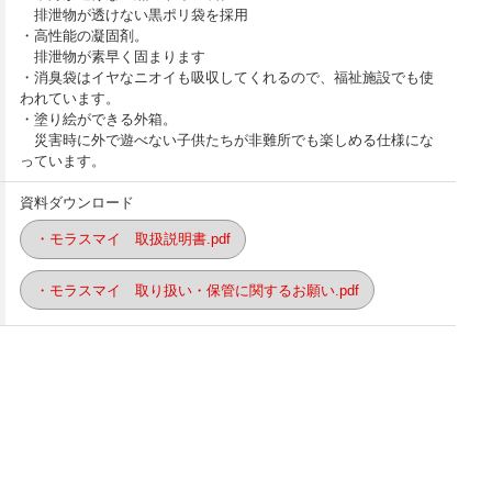
排泄物が透けない黒ポリ袋を採用
・高性能の凝固剤。
排泄物が素早く固まります
・消臭袋はイヤなニオイも吸収してくれるので、福祉施設でも使
われています。
・塗り絵ができる外箱。
災害時に外で遊べない子供たちが非難所でも楽しめる仕様にな
っています。
資料ダウンロード
・モラスマイ 取扱説明書.pdf
・モラスマイ 取り扱い・保管に関するお願い.pdf