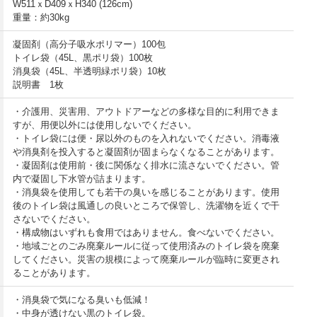
W511ｘD409ｘH340 (126cm)
重量：約30kg
凝固剤（高分子吸水ポリマー）100包
トイレ袋（45L、黒ポリ袋）100枚
消臭袋（45L、半透明緑ポリ袋）10枚
説明書 1枚
・介護用、災害用、アウトドアーなどの多様な目的に利用できま
すが、用便以外には使用しないでください。
・トイレ袋には便・尿以外のものを入れないでください。消毒液
や消臭剤を投入すると凝固剤が固まらなくなることがあります。
・凝固剤は使用前・後に関係なく排水に流さないでください。管
内で凝固し下水管が詰まります。
・消臭袋を使用しても若干の臭いを感じることがあります。使用
後のトイレ袋は風通しの良いところで保管し、洗濯物を近くで干
さないでください。
・構成物はいずれも食用ではありません。食べないでください。
・地域ごとのごみ廃棄ルールに従って使用済みのトイレ袋を廃棄
してください。災害の規模によって廃棄ルールが臨時に変更され
ることがあります。
・消臭袋で気になる臭いも低減！
・中身が透けない黒のトイレ袋。