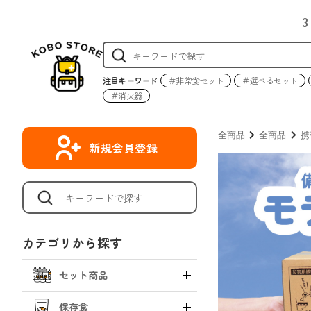
注目キーワード
＃非常食セット
＃選べるセット
＃消火器
全商品
全商品
携
新規会員登録
カテゴリから探す
セット商品
保存食