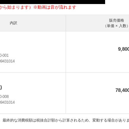
秒から始まります）※動画は音が流れます
販売価格
内訳
（単価 × 入数
9,8
0-001
89431014
)
78,4
0-008
89431014
円
。最終的な消費税額は税抜合計額から計算されるため、変動する場合があり