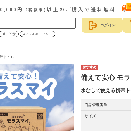
30,000円
以上のご購入で送料無料
（税抜き)
ログイン
＃非常食
#アレルギーフリー
帯トイレ
備えて安心 モラ
水なしで使える携帯ト
商品管理番号
サイズ