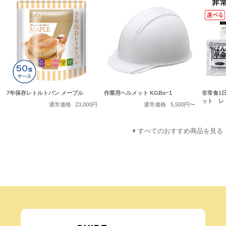
7年保存レトルトパン メープル
作業用ヘルメット KGBoｰ1
非常食1
ット レ
通常価格
23,000円
通常価格
5,500円〜
すべてのおすすめ商品を見る