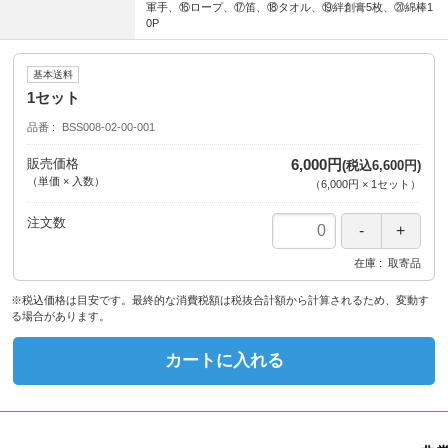
軍手、⑯ロープ、⑰笛、⑱タオル、⑲絆創膏5枚、⑳綿棒1
0P
基本送料
1セット
品番
BSS008-02-00-001
販売価格
6,000円
(税込6,600円)
（単価 × 入数）
（
6,000円
×
1
セット
）
注文数
在庫
取寄品
※税込価格は目安です。最終的な消費税額は税抜合計額から計算されるため、変動す
る場合があります。
カートに入れる