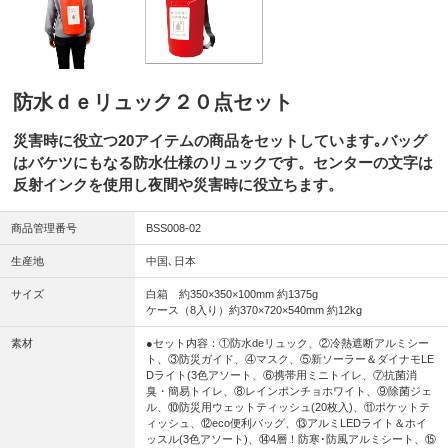
防水ｄｅリュック２０点セット
災害時に役立つ20アイテムの商品をセットしています｡バッグ
はバケツにもなる防水仕様のリュックです。センターの文字は
反射インクを使用し夜間や災害時に役立ちます。
商品管理番号
BSS008-02
生産地
中国､日本
サイズ
白箱 約350×350×100mm 約1375g
ケース（8入り）約370×720×540mm 約12kg
素材
●セット内容：①防水deリュック、②冷熱遮断アルミシー
ト、③防災ガイド、④マスク、⑤新ソーラー＆ダイナモLE
Dライト(3色アソート、⑥携帯用ミニトイレ、⑦抗菌消
臭・簡易トイレ、⑧レインポンチョホワイト、⑨除菌ジェ
ル、⑩防災用ウェットティッシュ(20枚入)、⑪ポケットテ
ィッシュ、⑫eco便利バッグ、⑬アルミLEDライト＆ホイ
ッスル(3色アソート)、⑭4層！防寒･防風アルミシート、⑮