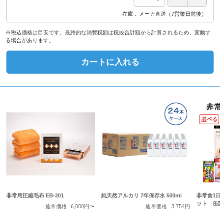
在庫
メーカ直送（7営業日前後）
※税込価格は目安です。最終的な消費税額は税抜合計額から計算されるため、変動す
る場合があります。
カートに入れる
非常用圧縮毛布 EB-201
純天然アルカリ 7年保存水 500ml
非常食1
ット 缶
通常価格
6,000円〜
通常価格
3,754円