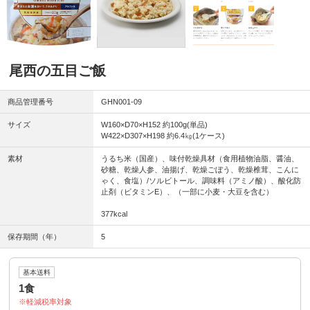
尾西の五目ご飯
商品管理番号
GHN001-09
サイズ
W160×D70×H152 約100g(単品)
W422×D307×H198 約6.4㎏(1ケース)
素材
うるち米（国産）、味付乾燥具材（食用植物油脂、醤油、
砂糖、乾燥人参、油揚げ、乾燥ごぼう、乾燥椎茸、こんに
ゃく、食塩）/ソルビトール、調味料（アミノ酸）、酸化防
止剤（ビタミンE）、（一部に小麦・大豆を含む）
377kcal
保存期間（年）
5
基本送料
1食
軽減税率対象