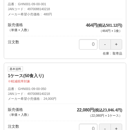
品番
GHN001-09-00-001
JANコード
4970088140218
メーカー希望小売価格
480円
販売価格
464円
(税込501.12円)
（単価 × 入数）
（
464円
×
1
食
）
注文数
在庫
取寄品
基本送料
1ケース(50食入り)
軽減税率対象
品番
GHN001-09-00-050
JANコード
4970088140218
メーカー希望小売価格
24,000円
販売価格
22,080円
(税込23,846.4円)
（単価 × 入数）
（
22,080円
×
1
ケース
）
注文数