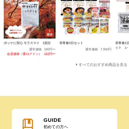
ポッケに安心 モラスマイ 1回分
非常食3日セット
非常食1
ット レ
通常価格
180円〜
通常価格
7,900円
会員価格（要ログイン）
162円〜
すべてのおすすめ商品を見る
GUIDE
初めての方へ