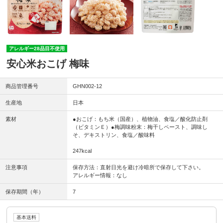
アレルギー28品目不使用
安心米おこげ 梅味
商品管理番号
GHN002-12
生産地
日本
素材
●おこげ：もち米（国産）、植物油、食塩／酸化防止剤
（ビタミンＥ）●梅調味粉末：梅干しペースト、調味し
そ、デキストリン、食塩／酸味料
247kcal
注意事項
保存方法：直射日光を避け冷暗所で保存して下さい。
アレルギー情報：なし
保存期間（年）
7
基本送料