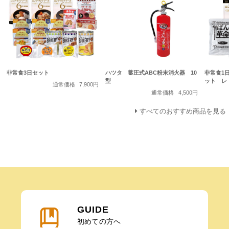
非常食3日セット
ハツタ 蓄圧式ABC粉末消火器 10
非常食1
型
ット レ
通常価格
7,900円
通常価格
4,500円
すべてのおすすめ商品を見る
GUIDE
初めての方へ