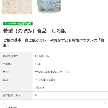
アレルギー28品目不使用
希望（のぞみ）食品 しろ飯
ご飯の基本、白ご飯がカレーやおかずとも相性バツグンの「白
飯」
商品管理番号
GHN004-07
生産地
日本
サイズ
W420×D308×H203(1ケース)
素材
うるち米（国産）
381kcal
保存期間（年）
5
基本送料