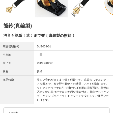
熊鈴(真鍮製)
消音も簡単！遠くまで響く真鍮製の熊鈴！
商品管理番号
BUZ003-01
生産地
中国
サイズ
約190×40mm
素材
真鍮
商品特徴
美しい音色が遠くまで響く熊鈴です。真鍮ならではのクリ
アな響きで、熊や野生動物との遭遇リスクを軽減します。
リングをカラビナに引っ掛ければ簡単に消音可能。状況に
応じて使い分けができる便利な機能付き。登山やハイキン
グ、キャンプなどアウトドアシーンで安心してご使用いた
だけます。
基本送料