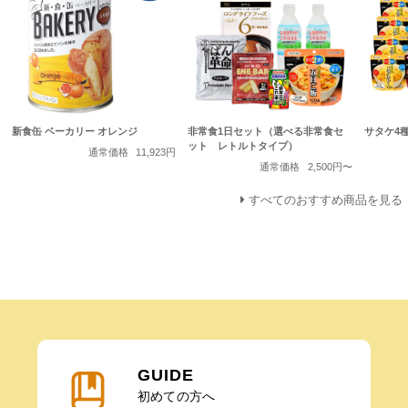
新食缶 ベーカリー オレンジ
非常食1日セット（選べる非常食セ
サタケ4種
ット レトルトタイプ）
通常価格
11,923円
通常価格
2,500円〜
すべてのおすすめ商品を見る
GUIDE
初めての方へ