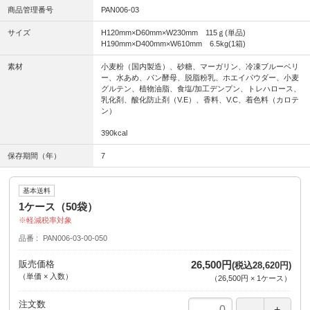
商品管理番号
PAN006-03
サイズ
H120mm×D60mm×W230mm 115ｇ(単品)
H190mm×D400mm×W610mm 6.5kg(1箱)
素材
小麦粉（国内製造）、砂糖、マーガリン、冷凍ブルーベリ
ー、水あめ、パン酵母、脱脂粉乳、ホエイパウダー、小麦
グルテン、植物油脂、食塩/加工デンプン、トレハロース、
乳化剤、酸化防止剤（V.E）、香料、V.C、着色料（カロテ
ン）
390kcal
保存期間（年）
7
基本送料
1ケース（50袋）
軽減税率対象
品番
PAN006-03-00-050
販売価格
26,500円
(税込28,620円)
（単価 × 入数）
（
26,500円
×
1
ケース
）
注文数