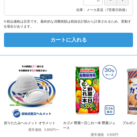
在庫
メーカ直送（7営業日前後）
※税込価格は目安です。最終的な消費税額は税抜合計額から計算されるため、変動す
る場合があります。
カートに入れる
折りたたみヘルメット オサメット
カゴメ 野菜一日これ一本 野菜ジュ
ブルボン
ース
通常価格
3,800円〜
通常価格
4,500円