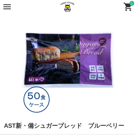
0
全商品
全商品
保存食
AST新・備シュガーブレッド ブルーベリー