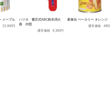
ン メープル
ハツタ 蓄圧式ABC粉末消火
新食缶 ベーカリー オレンジ
器 20型
23,000円
通常価格
485
通常価格
8,300円