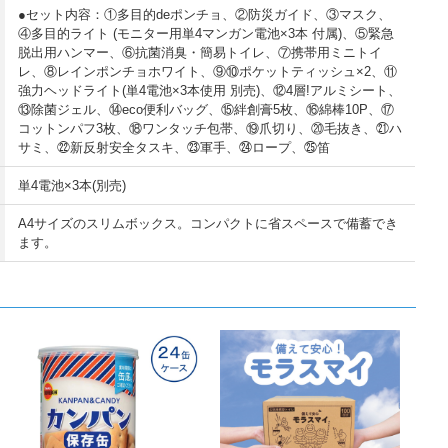
●セット内容：①多目的deポンチョ、②防災ガイド、③マスク、
④多目的ライト (モニター用単4マンガン電池×3本 付属)、⑤緊急
脱出用ハンマー、⑥抗菌消臭・簡易トイレ、⑦携帯用ミニトイ
レ、⑧レインポンチョホワイト、⑨⑩ポケットティッシュ×2、⑪
強力ヘッドライト(単4電池×3本使用 別売)、⑫4層!アルミシート、
⑬除菌ジェル、⑭eco便利バッグ、⑮絆創膏5枚、⑯綿棒10P、⑰
コットンパフ3枚、⑱ワンタッチ包帯、⑲爪切り、⑳毛抜き、㉑ハ
サミ、㉒新反射安全タスキ、㉓軍手、㉔ロープ、㉕笛
単4電池×3本(別売)
A4サイズのスリムボックス。コンパクトに省スペースで備蓄でき
ます。