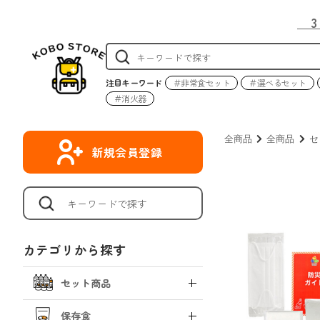
注目キーワード
＃非常食セット
＃選べるセット
＃消火器
全商品
全商品
セ
新規会員登録
カテゴリから探す
セット商品
保存食