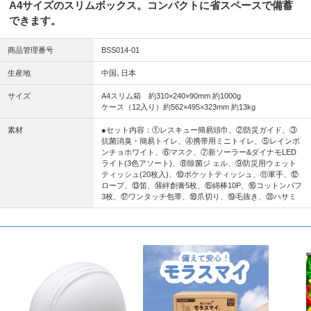
A4サイズのスリムボックス。コンパクトに省スペースで備蓄
できます。
商品管理番号
BSS014-01
生産地
中国､日本
サイズ
A4スリム箱 約310×240×90mm 約1000g
ケース（12入り）約562×495×323mm 約13kg
素材
●セット内容：①レスキュー簡易頭巾、②防災ガイド、③
抗菌消臭・簡易トイレ、④携帯用ミニトイレ、⑤レインポ
ンチョホワイト、⑥マスク、⑦新ソーラー&ダイナモLED
ライト(3色アソート)、⑧除菌ジ ェル、⑨防災用ウェット
ティッシュ(20枚入)、⑩ポケットティッシュ、⑪軍手、⑫
ロープ、⑬笛、⑭絆創膏5枚、⑮綿棒10P、⑯コットンパフ
3枚、⑰ワンタッチ包帯、⑱爪切り、⑲毛抜き、⑳ハサミ