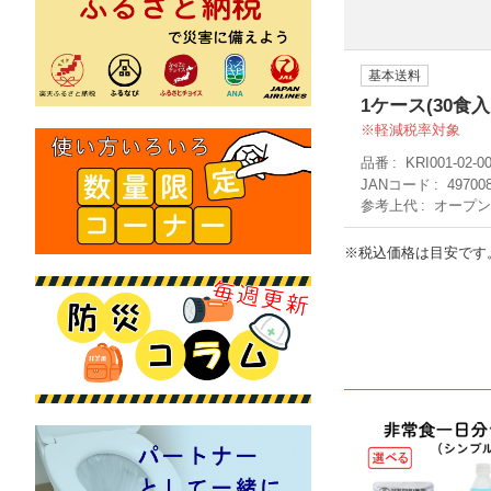
基本送料
1ケース(30食入
軽減税率対象
品番
KRI001-02-0
JANコード
49700
参考上代
オープ
※税込価格は目安です