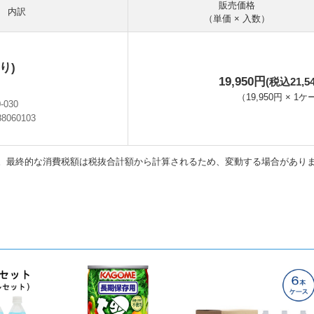
販売価格
内訳
（単価 × 入数）
り)
19,950円
(税込21,5
（
19,950円
×
1
ケ
0-030
88060103
ン
。最終的な消費税額は税抜合計額から計算されるため、変動する場合があり