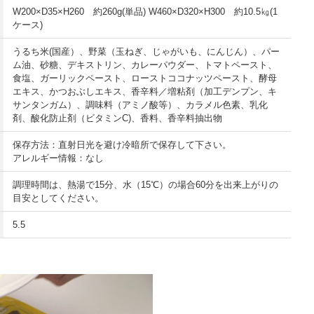
W200×D35×H260 約260g(単品) W460×D320×H300 約10.5㎏(1
ケース)
うるち米(国産）、野菜（玉ねぎ、じゃがいも、にんじん）、パー
ム油、砂糖、デキストリン、カレーパウダー、トマトペースト、
食塩、ガーリックペースト、ローストココナッツペースト、酵母
エキス、かつおぶしエキス、香辛料／増粘剤（加工デンプン、キ
サンタンガム）、調味料（アミノ酸等）、カラメル色素、乳化
剤、酸化防止剤（ビタミンC)、香料、香辛料抽出物
保存方法：直射日光を避け冷暗所で保存して下さい。
アレルギー情報：なし
調理時間は、熱湯で15分、水（15℃）の場合60分を出来上がりの
目安としてください。
5.5