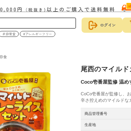
30,000円
以上のご購入で送料無料
（税抜き)
ログイン
＃非常食
#アレルギーフリー
存食
尾西のマイルド
Coco壱番屋監修 温
CoCo壱番屋が監修し
辛さ控えめのマイルドな
商品管理番号
生産地