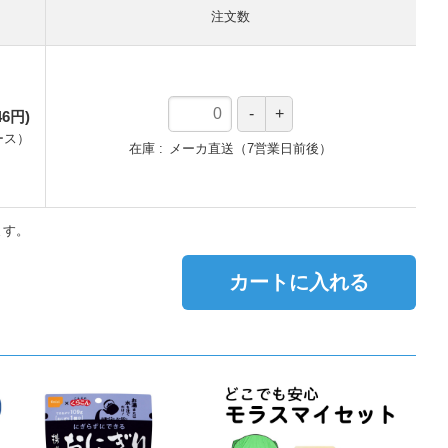
注文数
46円)
ース
）
在庫
メーカ直送（7営業日前後）
ます。
カートに入れる