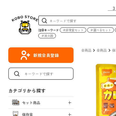
注目キーワード
＃非常食セット
＃選べるセット
＃消火器
全商品
全商品
保
新規会員登録
カテゴリから探す
セット商品
保存食